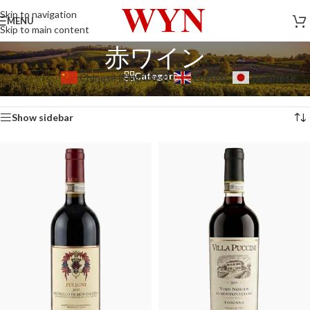
Skip to navigation
MENU
Skip to main content
赤ワイン
Categories
Japanese
Chinese (Simplified)
English
ホーム
/
赤ワイン
全7件を表示
Show sidebar